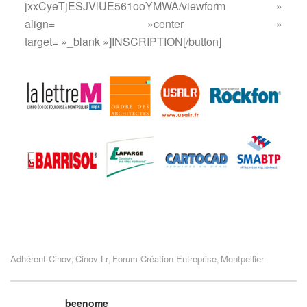
jxxCyeTjESJVlUE561ooYMWA/viewform »
align= »center »
target= »_blank »]INSCRIPTION[/button]
Adhérent Cinov
Cinov Lr
Forum Création Entreprise
Montpellier
,
,
,
beenome