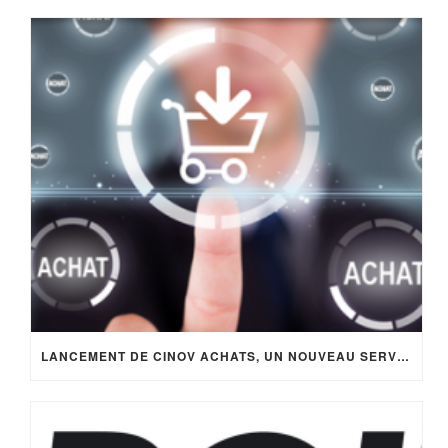
LANCEMENT DE CINOV ACHATS, UN NOUVEAU SERVICE EXCLUSIF POUR LES ADHÉRENTS